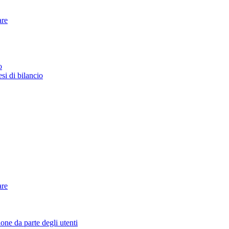
are
o
esi di bilancio
are
ione da parte degli utenti