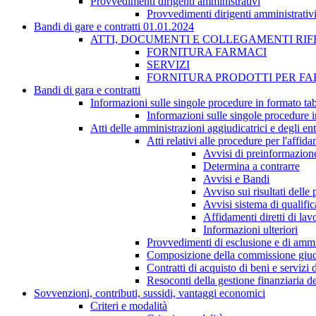
Provvedimenti dirigenti amministrativi
Provvedimenti dirigenti amministrativ
Bandi di gare e contratti 01.01.2024
ATTI, DOCUMENTI E COLLEGAMENTI RIF
FORNITURA FARMACI
SERVIZI
FORNITURA PRODOTTI PER F
Bandi di gara e contratti
Informazioni sulle singole procedure in formato tab
Informazioni sulle singole procedure i
Atti delle amministrazioni aggiudicatrici e degli en
Atti relativi alle procedure per l'affid
Avvisi di preinformazion
Determina a contrarre
Avvisi e Bandi
Avviso sui risultati delle
Avvisi sistema di qualifi
Affidamenti diretti di lav
Informazioni ulteriori
Provvedimenti di esclusione e di ammi
Composizione della commissione giudi
Contratti di acquisto di beni e servizi
Resoconti della gestione finanziaria de
Sovvenzioni, contributi, sussidi, vantaggi economici
Criteri e modalità