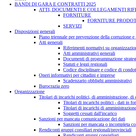
BANDI DI GARA E CONTRATTI 2025
ATTI, DOCUMENTI E COLLEGAMENTI RIF
FORNITURE
FORNITURE PRODOT
SERVIZI
Disposizioni generali
Piano triennale per prevenzione della corruzione e 
Atti generali
Riferimenti normativi su organizzazion
Atti amministrativi generali
Documenti di programmazione strateg
Statuti e leggi regionali
Codice disciplinare e codice di condot
Oneri informativi per cittadini e imprese
Scadenzario obblighi amministrativi
Burocrazia zero
Organizzazione
Titolari di incarichi politici, di amministrazione, d
Titolari di incarichi politici - dati in f
Titolari di incarichi di amministrazion
Soggetti cessati dall'incarico
Sanzioni per mancata comunicazione dei dati
Sanzioni per mancata o incompleta comun
Rendiconti gruppi consiliari regionali/provinciali
Rendiconti gruppi consigliari