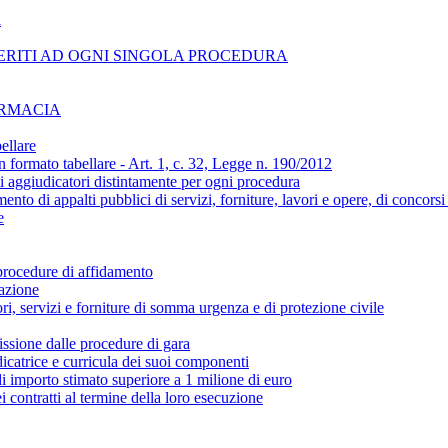
i
ERITI AD OGNI SINGOLA PROCEDURA
ARMACIA
ellare
n formato tabellare - Art. 1, c. 32, Legge n. 190/2012
ti aggiudicatori distintamente per ogni procedura
amento di appalti pubblici di servizi, forniture, lavori e opere, di concors
e
 procedure di affidamento
cazione
ori, servizi e forniture di somma urgenza e di protezione civile
ssione dalle procedure di gara
catrice e curricula dei suoi componenti
 di importo stimato superiore a 1 milione di euro
i contratti al termine della loro esecuzione