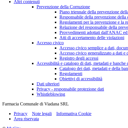
Altri contenuti
Prevenzione della Corruzione
Piano triennale della prevenzione dell
Responsabile della prevenzione della 
Regolamenti per la prevenzione e la re
Relazione del responsabile della preve
Provvedimenti adottati dall'ANAC ed 
Atti di accertamento delle violazioni
Accesso civico
Accesso civico semplice a dati, docum
Accesso civico generalizzato a dati e 
Registro degli accessi
Accessibilità e catalogo di dati, metadati e banche 
Catalogo dei dati, metadati e della ban
Regolamenti
Obiettivi di accessibilità
Dati ulteriori
Privacy - responsabile protezione dati
Whistleblowing
Farmacia Comunale di Viadana SRL
Privacy
Note legali
Informativa Cookie
Area riservata