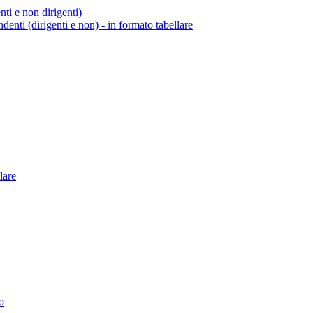
enti e non dirigenti)
endenti (dirigenti e non) - in formato tabellare
lare
o