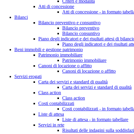
Criteri e modalità
Atti di concessione
Atti di concessione - in formato tabell
Bilanci
Bilancio preventivo e consuntivo
Bilancio preventivo
Bilancio consuntivo
Piano degli indicatori e dei risultati attesi di bilanci
Piano degli indicatori e dei risultati att
Beni immobili e gestione patrimonio
Patrimonio immobiliare
Patrimonio immobiliare
Canoni di locazione o affitto
Canoni di locazione o affitto
Servizi erogati
Carta dei servizi e standard di qualità
Carta dei servizi e standard di qualità
Class action
Class action
Costi contabilizzati
Costi contabilizzati - in formato tabell
Liste di attesa
Liste di attesa - in formato tabellare
Servizi in rete
Risultati delle indagini sulla soddisfaz