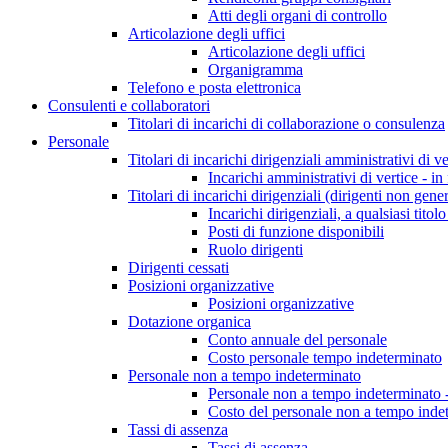
Atti degli organi di controllo
Articolazione degli uffici
Articolazione degli uffici
Organigramma
Telefono e posta elettronica
Consulenti e collaboratori
Titolari di incarichi di collaborazione o consulenza
Personale
Titolari di incarichi dirigenziali amministrativi di ve
Incarichi amministrativi di vertice - in
Titolari di incarichi dirigenziali (dirigenti non gener
Incarichi dirigenziali, a qualsiasi titol
Posti di funzione disponibili
Ruolo dirigenti
Dirigenti cessati
Posizioni organizzative
Posizioni organizzative
Dotazione organica
Conto annuale del personale
Costo personale tempo indeterminato
Personale non a tempo indeterminato
Personale non a tempo indeterminato -
Costo del personale non a tempo indet
Tassi di assenza
Tassi di assenza