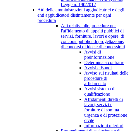
Legge n. 190/2012
Atti delle amministrazioni aggiudicatrici e degli
enti aggiudicatori distintamente per ogni
procedura
Atti relativi alle procedure per
l'affidamento di appalti pubblici di
servizi, forniture, lavori e opere, di
concorsi pubblici di progettazione,
di concorsi di idee e di concessioni
Avvisi di
preinformazione
Determina a contrarre
Avvisi e Bandi
Avviso sui risultati delle
procedure di
affidamento
Avvisi sistema di
qualificazione
Affidamenti diretti di
lavori, servizi e
forniture di somma
urgenza e di protezione
civile
Informazioni ulteriori
Provvedimenti di esclusione e di