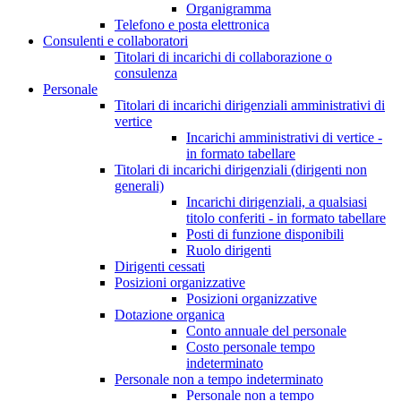
Organigramma
Telefono e posta elettronica
Consulenti e collaboratori
Titolari di incarichi di collaborazione o
consulenza
Personale
Titolari di incarichi dirigenziali amministrativi di
vertice
Incarichi amministrativi di vertice -
in formato tabellare
Titolari di incarichi dirigenziali (dirigenti non
generali)
Incarichi dirigenziali, a qualsiasi
titolo conferiti - in formato tabellare
Posti di funzione disponibili
Ruolo dirigenti
Dirigenti cessati
Posizioni organizzative
Posizioni organizzative
Dotazione organica
Conto annuale del personale
Costo personale tempo
indeterminato
Personale non a tempo indeterminato
Personale non a tempo