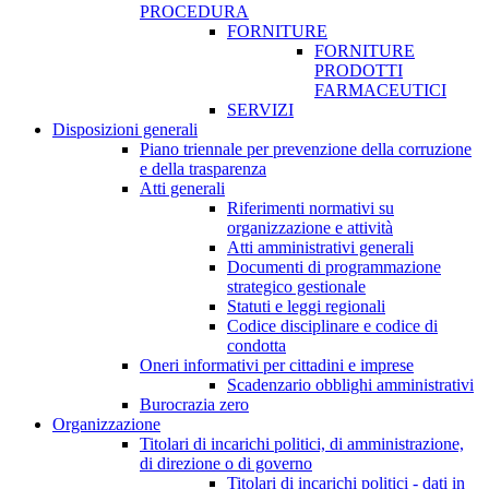
PROCEDURA
FORNITURE
FORNITURE
PRODOTTI
FARMACEUTICI
SERVIZI
Disposizioni generali
Piano triennale per prevenzione della corruzione
e della trasparenza
Atti generali
Riferimenti normativi su
organizzazione e attività
Atti amministrativi generali
Documenti di programmazione
strategico gestionale
Statuti e leggi regionali
Codice disciplinare e codice di
condotta
Oneri informativi per cittadini e imprese
Scadenzario obblighi amministrativi
Burocrazia zero
Organizzazione
Titolari di incarichi politici, di amministrazione,
di direzione o di governo
Titolari di incarichi politici - dati in