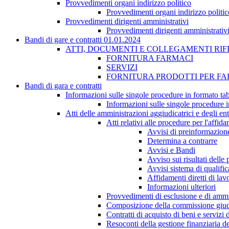
Provvedimenti organi indirizzo politico
Provvedimenti organi indirizzo politic
Provvedimenti dirigenti amministrativi
Provvedimenti dirigenti amministrativ
Bandi di gare e contratti 01.01.2024
ATTI, DOCUMENTI E COLLEGAMENTI RIF
FORNITURA FARMACI
SERVIZI
FORNITURA PRODOTTI PER F
Bandi di gara e contratti
Informazioni sulle singole procedure in formato tab
Informazioni sulle singole procedure i
Atti delle amministrazioni aggiudicatrici e degli en
Atti relativi alle procedure per l'affid
Avvisi di preinformazion
Determina a contrarre
Avvisi e Bandi
Avviso sui risultati delle
Avvisi sistema di qualifi
Affidamenti diretti di lav
Informazioni ulteriori
Provvedimenti di esclusione e di ammi
Composizione della commissione giudi
Contratti di acquisto di beni e servizi
Resoconti della gestione finanziaria de