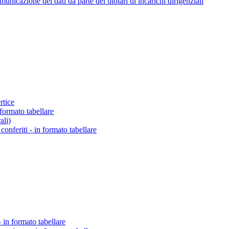
icazione dei dati da parte dei titolari di incarichi dirigenziali
rtice
 formato tabellare
ali)
o conferiti - in formato tabellare
 in formato tabellare