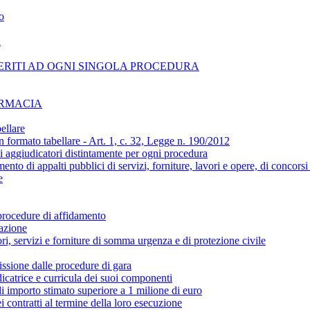
o
i
ERITI AD OGNI SINGOLA PROCEDURA
ARMACIA
ellare
n formato tabellare - Art. 1, c. 32, Legge n. 190/2012
ti aggiudicatori distintamente per ogni procedura
amento di appalti pubblici di servizi, forniture, lavori e opere, di concors
e
 procedure di affidamento
cazione
ori, servizi e forniture di somma urgenza e di protezione civile
ssione dalle procedure di gara
catrice e curricula dei suoi componenti
 di importo stimato superiore a 1 milione di euro
i contratti al termine della loro esecuzione