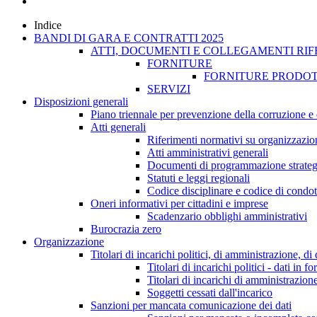
Indice
BANDI DI GARA E CONTRATTI 2025
ATTI, DOCUMENTI E COLLEGAMENTI RIF
FORNITURE
FORNITURE PRODOT
SERVIZI
Disposizioni generali
Piano triennale per prevenzione della corruzione e 
Atti generali
Riferimenti normativi su organizzazion
Atti amministrativi generali
Documenti di programmazione strateg
Statuti e leggi regionali
Codice disciplinare e codice di condot
Oneri informativi per cittadini e imprese
Scadenzario obblighi amministrativi
Burocrazia zero
Organizzazione
Titolari di incarichi politici, di amministrazione, d
Titolari di incarichi politici - dati in f
Titolari di incarichi di amministrazion
Soggetti cessati dall'incarico
Sanzioni per mancata comunicazione dei dati