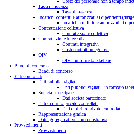
Costo del personale non a tempo indet
Tassi di assenza
Tassi di assenza
Incarichi conferiti e autorizzati ai dipendenti (dirig
Incarichi conferiti e autorizzati ai dip
Contrattazione collettiva
Contrattazione collettiva
Contrattazione integrativa
Contratti integrativi
Costi contratti integrativi
OIV
OIV - in formato tabellare
Bandi di concorso
Bandi di concorso
Enti controllati
Enti pubblici vigilati
Enti pubblici vigilati - in formato tabel
Società partecipate
Dati società partecipate
Enti di diritto privato controllati
Enti di diritto privato controllati
Rappresentazione grafica
Dati aggregati attività amministrativa
Provvedimenti
Provvedimenti