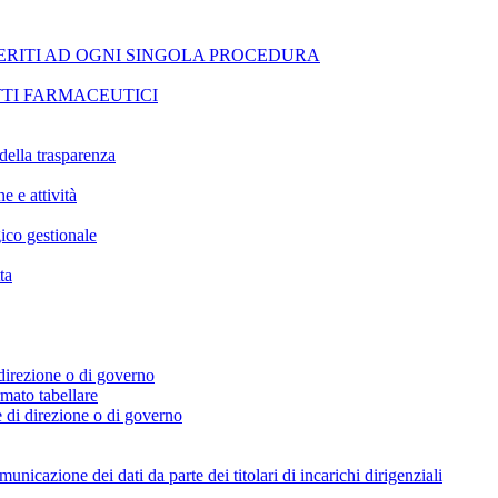
ERITI AD OGNI SINGOLA PROCEDURA
TI FARMACEUTICI
della trasparenza
e e attività
ico gestionale
ta
i direzione o di governo
ormato tabellare
e di direzione o di governo
icazione dei dati da parte dei titolari di incarichi dirigenziali