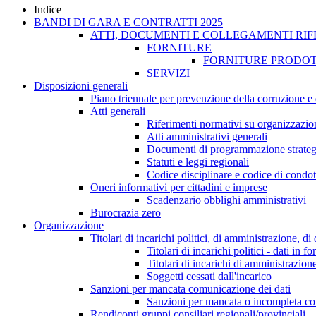
Indice
BANDI DI GARA E CONTRATTI 2025
ATTI, DOCUMENTI E COLLEGAMENTI RIF
FORNITURE
FORNITURE PRODOT
SERVIZI
Disposizioni generali
Piano triennale per prevenzione della corruzione e 
Atti generali
Riferimenti normativi su organizzazion
Atti amministrativi generali
Documenti di programmazione strateg
Statuti e leggi regionali
Codice disciplinare e codice di condot
Oneri informativi per cittadini e imprese
Scadenzario obblighi amministrativi
Burocrazia zero
Organizzazione
Titolari di incarichi politici, di amministrazione, d
Titolari di incarichi politici - dati in f
Titolari di incarichi di amministrazion
Soggetti cessati dall'incarico
Sanzioni per mancata comunicazione dei dati
Sanzioni per mancata o incompleta comun
Rendiconti gruppi consiliari regionali/provinciali