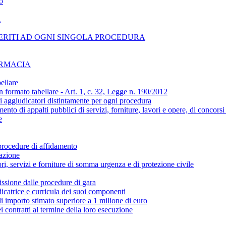
o
i
ERITI AD OGNI SINGOLA PROCEDURA
ARMACIA
ellare
n formato tabellare - Art. 1, c. 32, Legge n. 190/2012
ti aggiudicatori distintamente per ogni procedura
amento di appalti pubblici di servizi, forniture, lavori e opere, di concors
e
 procedure di affidamento
cazione
ori, servizi e forniture di somma urgenza e di protezione civile
ssione dalle procedure di gara
catrice e curricula dei suoi componenti
 di importo stimato superiore a 1 milione di euro
i contratti al termine della loro esecuzione