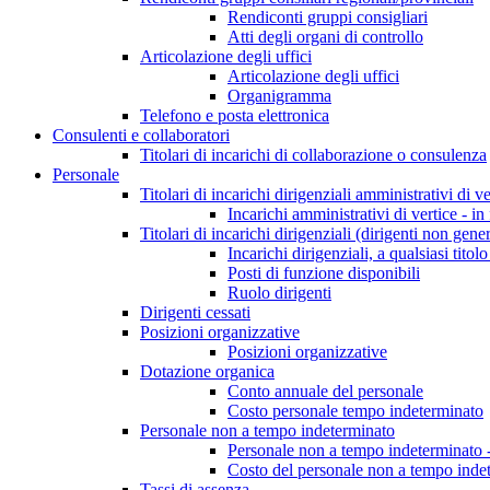
Rendiconti gruppi consigliari
Atti degli organi di controllo
Articolazione degli uffici
Articolazione degli uffici
Organigramma
Telefono e posta elettronica
Consulenti e collaboratori
Titolari di incarichi di collaborazione o consulenza
Personale
Titolari di incarichi dirigenziali amministrativi di ve
Incarichi amministrativi di vertice - in
Titolari di incarichi dirigenziali (dirigenti non gener
Incarichi dirigenziali, a qualsiasi titol
Posti di funzione disponibili
Ruolo dirigenti
Dirigenti cessati
Posizioni organizzative
Posizioni organizzative
Dotazione organica
Conto annuale del personale
Costo personale tempo indeterminato
Personale non a tempo indeterminato
Personale non a tempo indeterminato -
Costo del personale non a tempo indet
Tassi di assenza