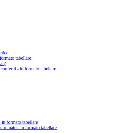
rtice
 formato tabellare
ali)
o conferiti - in formato tabellare
 in formato tabellare
erminato - in formato tabellare