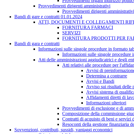
Provvedimenti organi indirizzo politic
Provvedimenti dirigenti amministrativi
Provvedimenti dirigenti amministrativ
Bandi di gare e contratti 01.01.2024
ATTI, DOCUMENTI E COLLEGAMENTI RIF
FORNITURA FARMACI
SERVIZI
FORNITURA PRODOTTI PER F
Bandi di gara e contratti
Informazioni sulle singole procedure in formato tab
Informazioni sulle singole procedure i
Atti delle amministrazioni aggiudicatrici e degli en
Atti relativi alle procedure per l'affid
Avvisi di preinformazion
Determina a contrarre
Avvisi e Bandi
Avviso sui risultati delle
Avvisi sistema di qualifi
Affidamenti diretti di lav
Informazioni ulteriori
Provvedimenti di esclusione e di ammi
Composizione della commissione giudi
Contratti di acquisto di beni e servizi
Resoconti della gestione finanziaria de
Sovvenzioni, contributi, sussidi, vantaggi economici