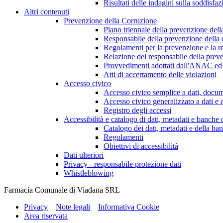
Risultati delle indagini sulla soddisfaz
Altri contenuti
Prevenzione della Corruzione
Piano triennale della prevenzione dell
Responsabile della prevenzione della 
Regolamenti per la prevenzione e la re
Relazione del responsabile della preve
Provvedimenti adottati dall'ANAC ed 
Atti di accertamento delle violazioni
Accesso civico
Accesso civico semplice a dati, docum
Accesso civico generalizzato a dati e 
Registro degli accessi
Accessibilità e catalogo di dati, metadati e banche 
Catalogo dei dati, metadati e della ban
Regolamenti
Obiettivi di accessibilità
Dati ulteriori
Privacy - responsabile protezione dati
Whistleblowing
Farmacia Comunale di Viadana SRL
Privacy
Note legali
Informativa Cookie
Area riservata