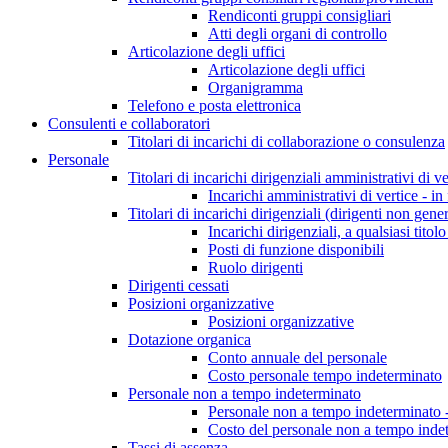
Rendiconti gruppi consigliari
Atti degli organi di controllo
Articolazione degli uffici
Articolazione degli uffici
Organigramma
Telefono e posta elettronica
Consulenti e collaboratori
Titolari di incarichi di collaborazione o consulenza
Personale
Titolari di incarichi dirigenziali amministrativi di ve
Incarichi amministrativi di vertice - in
Titolari di incarichi dirigenziali (dirigenti non gener
Incarichi dirigenziali, a qualsiasi titol
Posti di funzione disponibili
Ruolo dirigenti
Dirigenti cessati
Posizioni organizzative
Posizioni organizzative
Dotazione organica
Conto annuale del personale
Costo personale tempo indeterminato
Personale non a tempo indeterminato
Personale non a tempo indeterminato -
Costo del personale non a tempo indet
Tassi di assenza