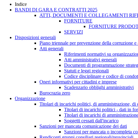
Indice
BANDI DI GARA E CONTRATTI 2025
ATTI, DOCUMENTI E COLLEGAMENTI RIF
FORNITURE
FORNITURE PRODOT
SERVIZI
Disposizioni generali
Piano triennale per prevenzione della corruzione e 
Atti generali
Riferimenti normativi su organizzazion
Atti amministrativi generali
Documenti di programmazione strateg
Statuti e leggi regionali
Codice disciplinare e codice di condot
Oneri informativi per cittadini e imprese
Scadenzario obblighi amministrativi
Burocrazia zero
Organizzazione
Titolari di incarichi politici, di amministrazione, d
Titolari di incarichi politici - dati in f
Titolari di incarichi di amministrazion
Soggetti cessati dall'incarico
Sanzioni per mancata comunicazione dei dati
Sanzioni per mancata o incompleta comun
Rendiconti gruppi consiliari regionali/provinciali