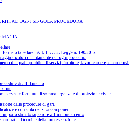
o
i
ERITI AD OGNI SINGOLA PROCEDURA
ARMACIA
ellare
n formato tabellare - Art. 1, c. 32, Legge n. 190/2012
ti aggiudicatori distintamente per ogni procedura
amento di appalti pubblici di servizi, forniture, lavori e opere, di concors
e
 procedure di affidamento
cazione
ori, servizi e forniture di somma urgenza e di protezione civile
ssione dalle procedure di gara
catrice e curricula dei suoi componenti
 di importo stimato superiore a 1 milione di euro
i contratti al termine della loro esecuzione