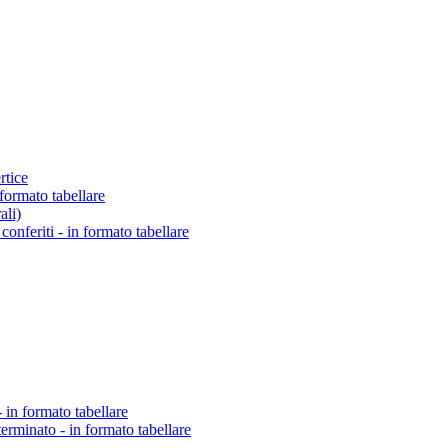
rtice
 formato tabellare
ali)
o conferiti - in formato tabellare
 in formato tabellare
erminato - in formato tabellare