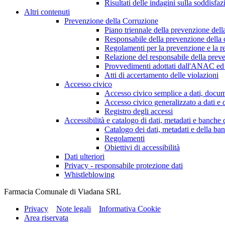
Risultati delle indagini sulla soddisfaz
Altri contenuti
Prevenzione della Corruzione
Piano triennale della prevenzione dell
Responsabile della prevenzione della 
Regolamenti per la prevenzione e la re
Relazione del responsabile della preve
Provvedimenti adottati dall'ANAC ed 
Atti di accertamento delle violazioni
Accesso civico
Accesso civico semplice a dati, docum
Accesso civico generalizzato a dati e 
Registro degli accessi
Accessibilità e catalogo di dati, metadati e banche 
Catalogo dei dati, metadati e della ban
Regolamenti
Obiettivi di accessibilità
Dati ulteriori
Privacy - responsabile protezione dati
Whistleblowing
Farmacia Comunale di Viadana SRL
Privacy
Note legali
Informativa Cookie
Area riservata