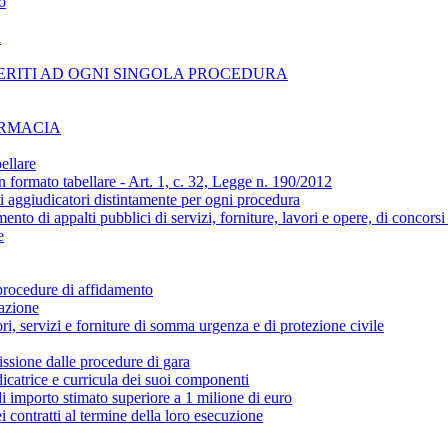
o
i
ERITI AD OGNI SINGOLA PROCEDURA
ARMACIA
ellare
n formato tabellare - Art. 1, c. 32, Legge n. 190/2012
ti aggiudicatori distintamente per ogni procedura
amento di appalti pubblici di servizi, forniture, lavori e opere, di concors
e
 procedure di affidamento
cazione
ori, servizi e forniture di somma urgenza e di protezione civile
ssione dalle procedure di gara
catrice e curricula dei suoi componenti
 di importo stimato superiore a 1 milione di euro
i contratti al termine della loro esecuzione