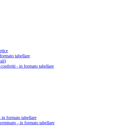
rtice
 formato tabellare
ali)
o conferiti - in formato tabellare
 in formato tabellare
erminato - in formato tabellare