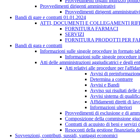
Provvedimenti organi indirizzo politic
Provvedimenti dirigenti amministrativi
Provvedimenti dirigenti amministrativ
Bandi di gare e contratti 01.01.2024
ATTI, DOCUMENTI E COLLEGAMENTI RIF
FORNITURA FARMACI
SERVIZI
FORNITURA PRODOTTI PER F
Bandi di gara e contratti
Informazioni sulle singole procedure in formato tab
Informazioni sulle singole procedure i
Atti delle amministrazioni aggiudicatrici e degli en
Atti relativi alle procedure per l'affid
Avvisi di preinformazion
Determina a contrarre
Avvisi e Bandi
Avviso sui risultati delle
Avvisi sistema di qualifi
Affidamenti diretti di lav
Informazioni ulteriori
Provvedimenti di esclusione e di ammi
Composizione della commissione giudi
Contratti di acquisto di beni e servizi
Resoconti della gestione finanziaria de
Sovvenzioni, contributi, sussidi, vantaggi economici