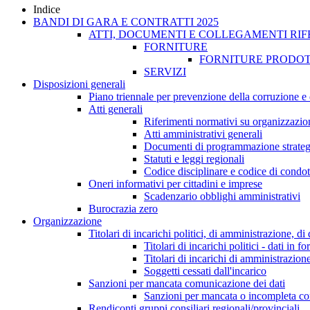
Indice
BANDI DI GARA E CONTRATTI 2025
ATTI, DOCUMENTI E COLLEGAMENTI RIF
FORNITURE
FORNITURE PRODOT
SERVIZI
Disposizioni generali
Piano triennale per prevenzione della corruzione e 
Atti generali
Riferimenti normativi su organizzazion
Atti amministrativi generali
Documenti di programmazione strateg
Statuti e leggi regionali
Codice disciplinare e codice di condot
Oneri informativi per cittadini e imprese
Scadenzario obblighi amministrativi
Burocrazia zero
Organizzazione
Titolari di incarichi politici, di amministrazione, d
Titolari di incarichi politici - dati in f
Titolari di incarichi di amministrazion
Soggetti cessati dall'incarico
Sanzioni per mancata comunicazione dei dati
Sanzioni per mancata o incompleta comun
Rendiconti gruppi consiliari regionali/provinciali