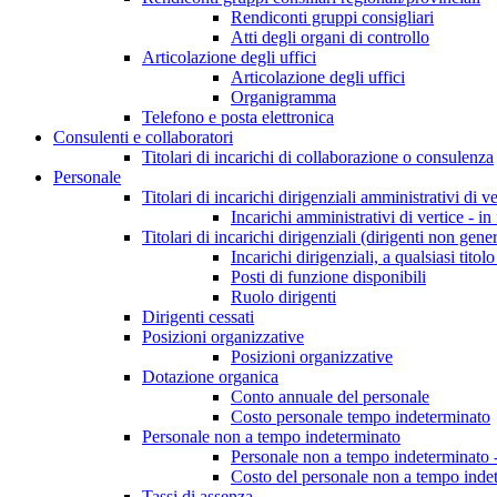
Rendiconti gruppi consigliari
Atti degli organi di controllo
Articolazione degli uffici
Articolazione degli uffici
Organigramma
Telefono e posta elettronica
Consulenti e collaboratori
Titolari di incarichi di collaborazione o consulenza
Personale
Titolari di incarichi dirigenziali amministrativi di ve
Incarichi amministrativi di vertice - in
Titolari di incarichi dirigenziali (dirigenti non gener
Incarichi dirigenziali, a qualsiasi titol
Posti di funzione disponibili
Ruolo dirigenti
Dirigenti cessati
Posizioni organizzative
Posizioni organizzative
Dotazione organica
Conto annuale del personale
Costo personale tempo indeterminato
Personale non a tempo indeterminato
Personale non a tempo indeterminato -
Costo del personale non a tempo indet
Tassi di assenza