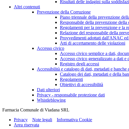
Risultati delle indagini sulla soddisfaz
Altri contenuti
Prevenzione della Corruzione
Piano triennale della prevenzione dell
Responsabile della prevenzione della 
Regolamenti per la prevenzione e la re
Relazione del responsabile della preve
Provvedimenti adottati dall'ANAC ed 
Atti di accertamento delle violazioni
Accesso civico
Accesso civico semplice a dati, docum
Accesso civico generalizzato a dati e 
Registro degli accessi
Accessibilità e catalogo di dati, metadati e banche 
Catalogo dei dati, metadati e della ban
Regolamenti
Obiettivi di accessibilità
Dati ulteriori
Privacy - responsabile protezione dati
Whistleblowing
Farmacia Comunale di Viadana SRL
Privacy
Note legali
Informativa Cookie
Area riservata